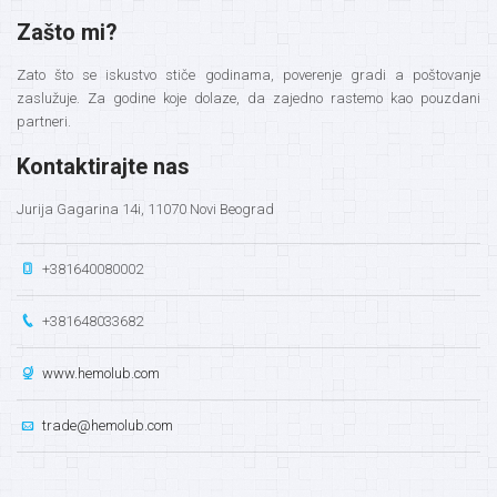
Zašto mi?
Zato što se iskustvo stiče godinama, poverenje gradi a poštovanje
zaslužuje. Za godine koje dolaze, da zajedno rastemo kao pouzdani
partneri.
Kontaktirajte nas
Jurija Gagarina 14i, 11070 Novi Beograd
+381640080002
+381648033682
www.hemolub.com
trade@hemolub.com