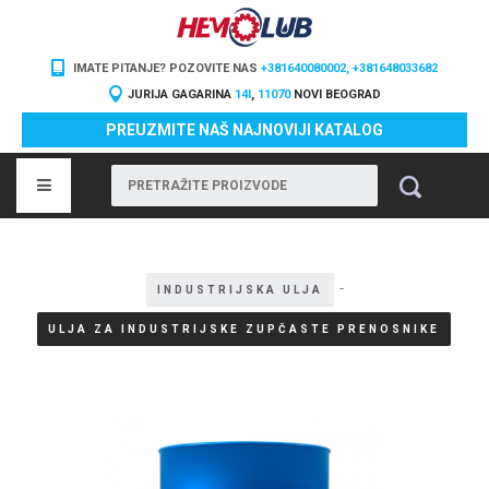
IMATE PITANJE? POZOVITE NAS
+381640080002, +381648033682
JURIJA GAGARINA
14I
,
11070
NOVI BEOGRAD
PREUZMITE NAŠ NAJNOVIJI KATALOG
-
INDUSTRIJSKA ULJA
ULJA ZA INDUSTRIJSKE ZUPČASTE PRENOSNIKE