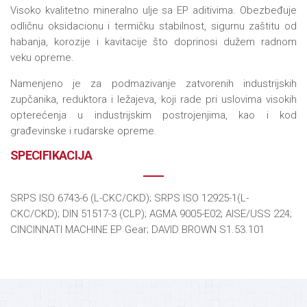
Visoko kvalitetno mineralno ulje sa EP aditivima. Obezbeđuje
odličnu oksidacionu i termičku stabilnost, sigurnu zaštitu od
habanja, korozije i kavitacije što doprinosi dužem radnom
veku opreme.
Namenjeno je za podmazivanje zatvorenih industrijskih
zupčanika, reduktora i ležajeva, koji rade pri uslovima visokih
opterećenja u industrijskim postrojenjima, kao i kod
građevinske i rudarske opreme.
SPECIFIKACIJA
SRPS ISO 6743-6 (L-CKC/CKD); SRPS ISO 12925-1(L-
CKC/CKD); DIN 51517-3 (CLP); AGMA 9005-E02; AISE/USS 224;
CINCINNATI MACHINE EP Gear; DAVID BROWN S1.53.101