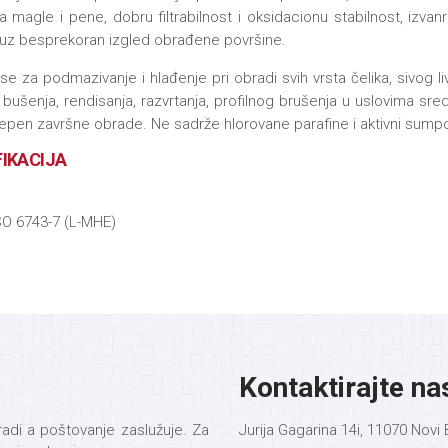
ja magle i pene, dobru filtrabilnost i oksidacionu stabilnost, izv
uz besprekoran izgled obrađene površine.
se za podmazivanje i hlađenje pri obradi svih vrsta čelika, sivog l
, bušenja, rendisanja, razvrtanja, profilnog brušenja u uslovima sr
tepen završne obrade. Ne sadrže hlorovane parafine i aktivni sumpo
FIKACIJA
O 6743-7 (L-MHE)
Kontaktirajte na
adi a poštovanje zaslužuje. Za
Jurija Gagarina 14i, 11070 Nov