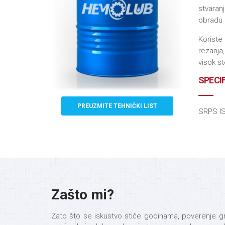
stvaran
obradu 
Koriste 
rezanja
visok s
SPECI
PREUZMITE TEHNIČKI LIST
SRPS IS
Zašto mi?
Zato što se iskustvo stiče godinama, poverenje gr