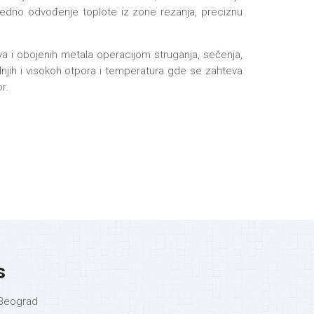
anredno odvođenje toplote iz zone rezanja, preciznu
iva i obojenih metala operacijom struganja, sečenja,
ednjih i visokoh otpora i temperatura gde se zahteva
r.
s
i Beograd