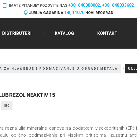
+381640080002, +381648033682
IMATE PITANJE? POZOVITE NAS
14I
11070
JURIJA GAGARINA
,
NOVI BEOGRAD
DISTRIBUTERI
KATALOG
KONTAKT
-
A ZA HLAĐENJE I PODMAZIVANJE U OBRADI METALA
ULJ
UB REZOL NEAKTIV 15
IBC
na rezna ulja mineralne osnove sa dodatkom visokopritisnih (EP) 
uju odlično podmazivanje pri visokim pritiscima, izuzetnu antih