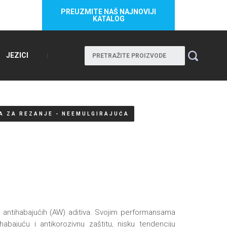
PREUZMITE NAŠ NAJNOVIJI
KATALOG
JEZICI
A ZA REZANJE - NEEMULGIRAJUĆA
i antihabajućih (AW) aditiva. Svojim performansama
abajuću i antikorozivnu zaštitu, nisku tendenciju