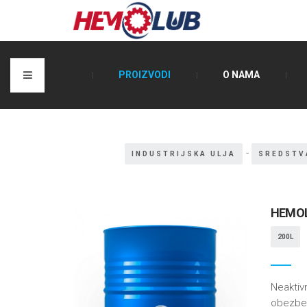
PROIZVODI
O NAMA
-
INDUSTRIJSKA ULJA
SREDSTV
HEMOL
200L
Neaktiv
obezbeđ