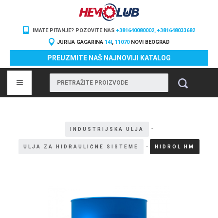
IMATE PITANJE? POZOVITE NAS
+381640080002, +381648033682
JURIJA GAGARINA
14I
,
11070
NOVI BEOGRAD
PREUZMITE NAŠ NAJNOVIJI KATALOG
-
INDUSTRIJSKA ULJA
-
ULJA ZA HIDRAULIČNE SISTEME
HIDROL HM