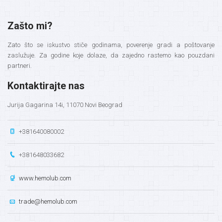
Zašto mi?
Zato što se iskustvo stiče godinama, poverenje gradi a poštovanje
zaslužuje. Za godine koje dolaze, da zajedno rastemo kao pouzdani
partneri.
Kontaktirajte nas
Jurija Gagarina 14i, 11070 Novi Beograd
+381640080002
+381648033682
www.hemolub.com
trade@hemolub.com