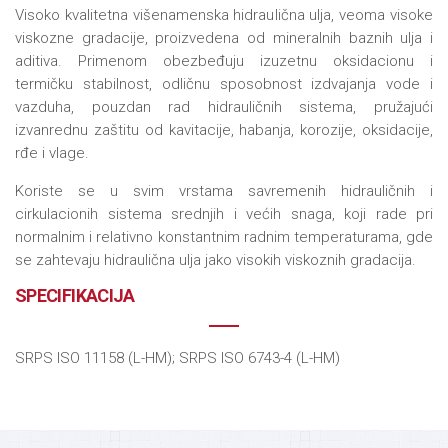
Visoko kvalitetna višenamenska hidraulična ulja, veoma visoke
viskozne gradacije, proizvedena od mineralnih baznih ulja i
aditiva. Primenom obezbeđuju izuzetnu oksidacionu i
termičku stabilnost, odličnu sposobnost izdvajanja vode i
vazduha, pouzdan rad hidrauličnih sistema, pružajući
izvanrednu zaštitu od kavitacije, habanja, korozije, oksidacije,
rđe i vlage.
Koriste se u svim vrstama savremenih hidrauličnih i
cirkulacionih sistema srednjih i većih snaga, koji rade pri
normalnim i relativno konstantnim radnim temperaturama, gde
se zahtevaju hidraulična ulja jako visokih viskoznih gradacija.
SPECIFIKACIJA
SRPS ISO 11158 (L-HM); SRPS ISO 6743-4 (L-HM)