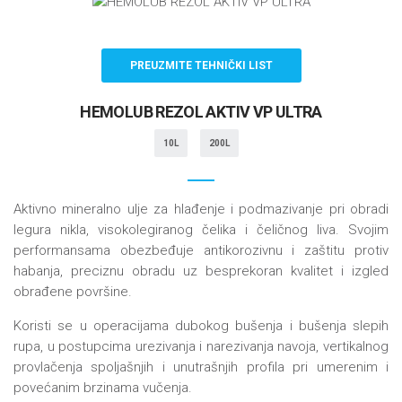
PREUZMITE TEHNIČKI LIST
HEMOLUB REZOL AKTIV VP ULTRA
10L
200L
Aktivno mineralno ulje za hlađenje i podmazivanje pri obradi
legura nikla, visokolegiranog čelika i čeličnog liva. Svojim
performansama obezbeđuje antikorozivnu i zaštitu protiv
habanja, preciznu obradu uz besprekoran kvalitet i izgled
obrađene površine.
Koristi se u operacijama dubokog bušenja i bušenja slepih
rupa, u postupcima urezivanja i narezivanja navoja, vertikalnog
provlačenja spoljašnjih i unutrašnjih profila pri umerenim i
povećanim brzinama vučenja.